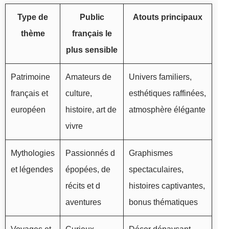
Type de
Public
Atouts principaux
thème
français le
plus sensible
Patrimoine
Amateurs de
Univers familiers,
français et
culture,
esthétiques raffinées,
européen
histoire, art de
atmosphère élégante
vivre
Mythologies
Passionnés d
Graphismes
et légendes
épopées, de
spectaculaires,
récits et d
histoires captivantes,
aventures
bonus thématiques