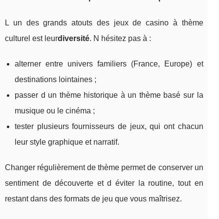
L un des grands atouts des jeux de casino à thème
culturel est leur
diversité
. N hésitez pas à :
alterner entre univers familiers (France, Europe) et
destinations lointaines ;
passer d un thème historique à un thème basé sur la
musique ou le cinéma ;
tester plusieurs fournisseurs de jeux, qui ont chacun
leur style graphique et narratif.
Changer régulièrement de thème permet de conserver un
sentiment de découverte et d éviter la routine, tout en
restant dans des formats de jeu que vous maîtrisez.