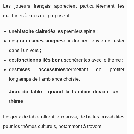
Les joueurs français apprécient particulièrement les
machines à sous qui proposent :
une
histoire claire
dès les premiers spins ;
des
graphismes soignés
qui donnent envie de rester
dans l univers ;
des
fonctionnalités bonus
cohérentes avec le thème ;
des
mises accessibles
permettant de profiter
longtemps de l ambiance choisie.
Jeux de table : quand la tradition devient un
thème
Les jeux de table offrent, eux aussi, de belles possibilités
pour les thèmes culturels, notamment à travers :