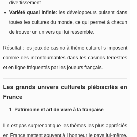
divertissement.
Variété quasi infinie
: les développeurs puisent dans
toutes les cultures du monde, ce qui permet à chacun
de trouver un univers qui lui ressemble.
Résultat : les jeux de casino à thème culturel s imposent
comme des incontournables dans les casinos terrestres
et en ligne fréquentés par les joueurs français.
Les grands univers culturels plébiscités en
France
1. Patrimoine et art de vivre à la française
Il n est pas surprenant que les thèmes les plus appréciés
en France mettent souvent à l honneur le pays lui-même.