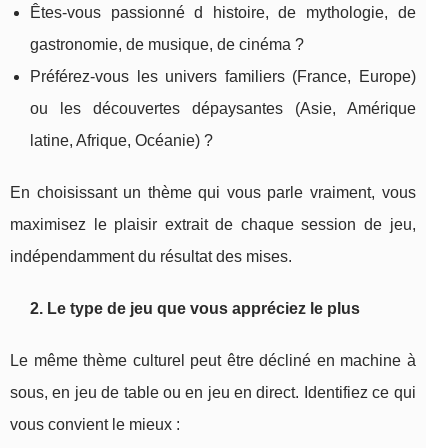
Êtes-vous passionné d histoire, de mythologie, de
gastronomie, de musique, de cinéma ?
Préférez-vous les univers familiers (France, Europe)
ou les découvertes dépaysantes (Asie, Amérique
latine, Afrique, Océanie) ?
En choisissant un thème qui vous parle vraiment, vous
maximisez le plaisir extrait de chaque session de jeu,
indépendamment du résultat des mises.
2. Le type de jeu que vous appréciez le plus
Le même thème culturel peut être décliné en machine à
sous, en jeu de table ou en jeu en direct. Identifiez ce qui
vous convient le mieux :