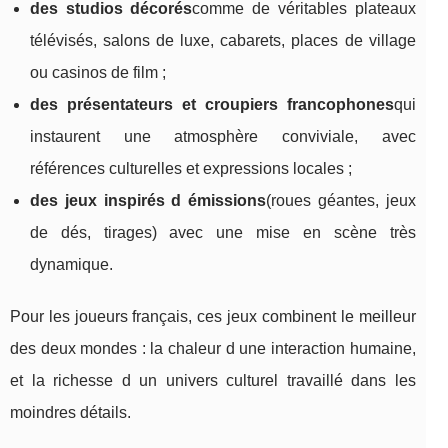
des studios décorés
comme de véritables plateaux
télévisés, salons de luxe, cabarets, places de village
ou casinos de film ;
des présentateurs et croupiers francophones
qui
instaurent une atmosphère conviviale, avec
références culturelles et expressions locales ;
des jeux inspirés d émissions
(roues géantes, jeux
de dés, tirages) avec une mise en scène très
dynamique.
Pour les joueurs français, ces jeux combinent le meilleur
des deux mondes : la chaleur d une interaction humaine,
et la richesse d un univers culturel travaillé dans les
moindres détails.